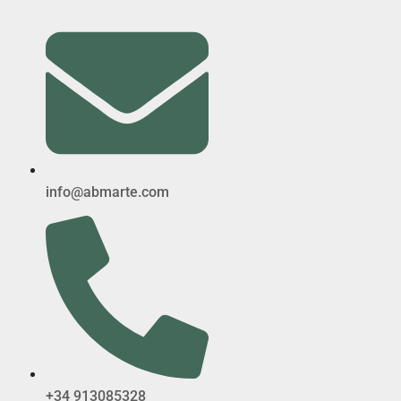
info@abmarte.com
+34 913085328